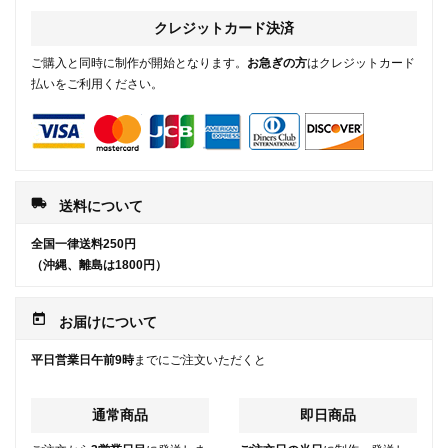
クレジットカード決済
ご購入と同時に制作が開始となります。
お急ぎの方
はクレジットカード
払いをご利用ください。
local_shipping
送料について
全国一律送料250円
（沖縄、離島は1800円）
today
お届けについて
平日営業日午前9時
までにご注文いただくと
通常商品
即日商品