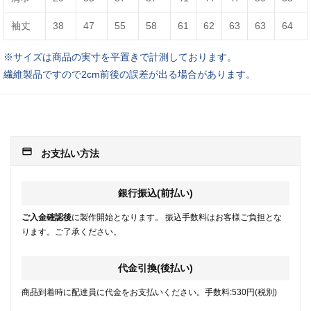
袖丈
38
47
55
58
61
62
63
63
64
※サイズは商品の実寸を平置きで計測しております。
繊維製品ですので2cm前後の誤差が出る場合があります。
payment
お支払い方法
銀行振込(前払い)
ご入金確認後
に製作開始となります。 振込手数料はお客様ご負担とな
ります。ご了承ください。
代金引換(後払い)
商品到着時に配達員に代金をお支払いください。手数料:530円(税別)