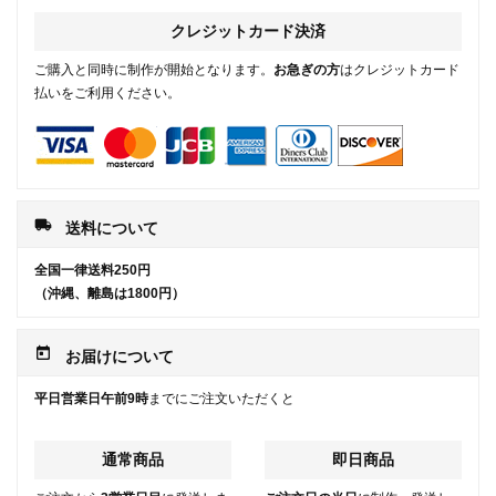
クレジットカード決済
ご購入と同時に制作が開始となります。
お急ぎの方
はクレジットカード
払いをご利用ください。
local_shipping
送料について
全国一律送料250円
（沖縄、離島は1800円）
today
お届けについて
平日営業日午前9時
までにご注文いただくと
通常商品
即日商品