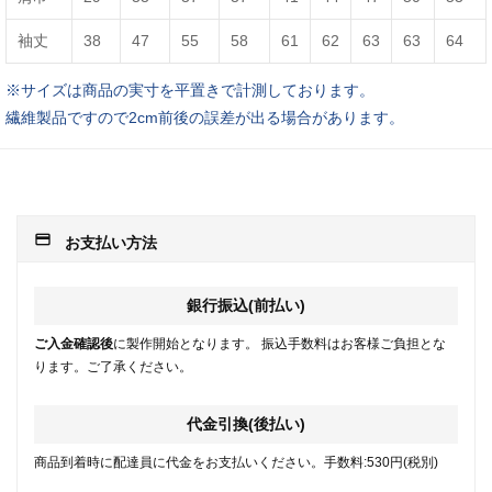
袖丈
38
47
55
58
61
62
63
63
64
※サイズは商品の実寸を平置きで計測しております。
繊維製品ですので2cm前後の誤差が出る場合があります。
payment
お支払い方法
銀行振込(前払い)
ご入金確認後
に製作開始となります。 振込手数料はお客様ご負担とな
ります。ご了承ください。
代金引換(後払い)
商品到着時に配達員に代金をお支払いください。手数料:530円(税別)