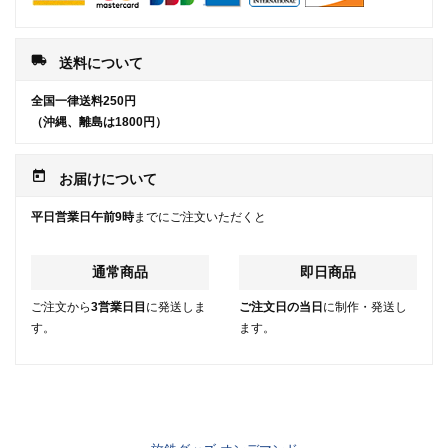
local_shipping
送料について
全国一律送料250円
（沖縄、離島は1800円）
today
お届けについて
平日営業日午前9時
までにご注文いただくと
通常商品
即日商品
ご注文から
3営業日目
に発送しま
ご注文日の当日
に制作・発送し
す。
ます。