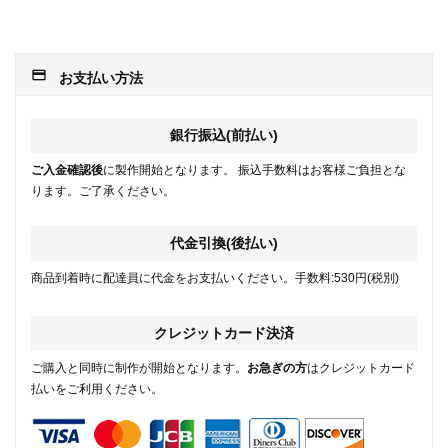
payment
お支払い方法
銀行振込(前払い)
ご入金確認後
に製作開始となります。 振込手数料はお客様ご負担とな
ります。ご了承ください。
代金引換(後払い)
商品到着時に配達員に代金をお支払いください。手数料:530円(税別)
クレジットカード決済
ご購入と同時に制作が開始となります。
お急ぎの方
はクレジットカード
払いをご利用ください。