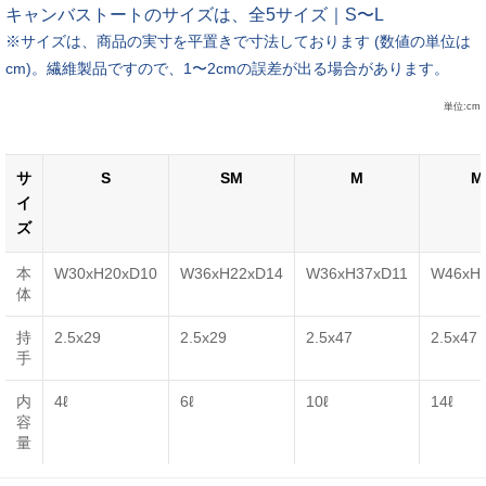
キャンバストートのサイズは、全5サイズ｜S〜L
※サイズは、商品の実寸を平置きで寸法しております (数値の単位は
cm)。繊維製品ですので、1〜2cmの誤差が出る場合があります。
単位:cm
サ
S
SM
M
M
イ
ズ
本
W30xH20xD10
W36xH22xD14
W36xH37xD11
W46xH
体
持
2.5x29
2.5x29
2.5x47
2.5x47
手
内
4ℓ
6ℓ
10ℓ
14ℓ
容
量