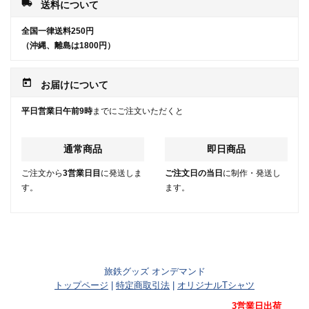
local_shipping
送料について
全国一律送料250円
（沖縄、離島は1800円）
today
お届けについて
平日営業日午前9時
までにご注文いただくと
通常商品
即日商品
ご注文から
3営業日目
に発送しま
ご注文日の当日
に制作・発送し
す。
ます。
旅鉄グッズ オンデマンド
トップページ
|
特定商取引法
|
オリジナルTシャツ
3営業日出荷