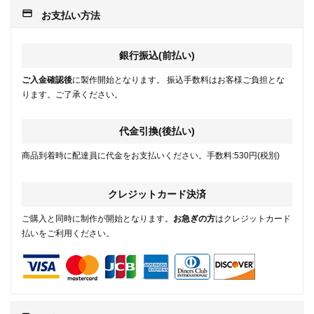
payment
お支払い方法
銀行振込(前払い)
ご入金確認後
に製作開始となります。 振込手数料はお客様ご負担とな
ります。ご了承ください。
代金引換(後払い)
商品到着時に配達員に代金をお支払いください。手数料:530円(税別)
クレジットカード決済
ご購入と同時に制作が開始となります。
お急ぎの方
はクレジットカード
払いをご利用ください。