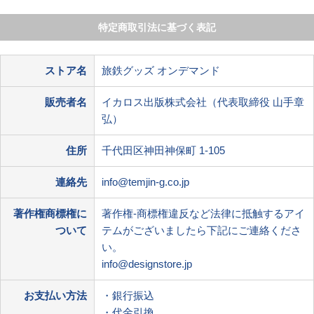
特定商取引法に基づく表記
ストア名
旅鉄グッズ オンデマンド
販売者名
イカロス出版株式会社（代表取締役 山手章
弘）
住所
千代田区神田神保町 1-105
連絡先
info@temjin-g.co.jp
著作権商標権に
著作権-商標権違反など法律に抵触するアイ
ついて
テムがございましたら下記にご連絡くださ
い。
info@designstore.jp
お支払い方法
・銀行振込
・代金引換